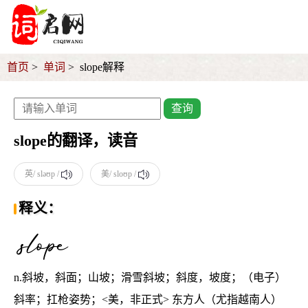
首页
单词
slope解释
查询
slope的翻译，读音
英/ sləʊp /
美/ sloʊp /
释义：
n.斜坡，斜面；山坡；滑雪斜坡；斜度，坡度；（电子）
斜率；扛枪姿势；<美，非正式> 东方人（尤指越南人）