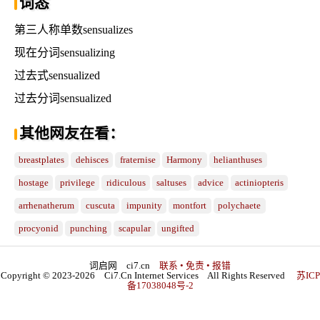
词态
第三人称单数sensualizes
现在分词sensualizing
过去式sensualized
过去分词sensualized
其他网友在看：
breastplates
dehisces
fraternise
Harmony
helianthuses
hostage
privilege
ridiculous
saltuses
advice
actiniopteris
arrhenatherum
cuscuta
impunity
montfort
polychaete
procyonid
punching
scapular
ungifted
词启网 ci7.cn
联系 • 免责 • 报错
Copyright © 2023-2026 Ci7.Cn Internet Services All Rights Reserved
苏ICP
备17038048号-2