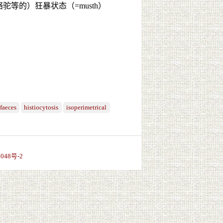
等的）狂暴状态（=musth）
faeces
histiocytosis
isoperimetrical
048号-2