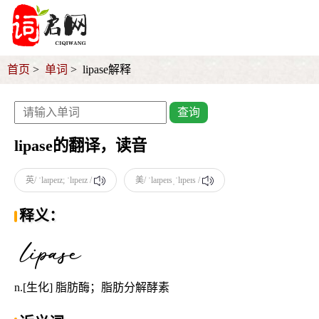
首页
单词
lipase解释
查询
lipase的翻译，读音
英/ ˈlaɪpeɪz; ˈlɪpeɪz /
美/ ˈlaɪpeɪsˌˈlɪpeɪs /
释义：
n.[生化] 脂肪酶；脂肪分解酵素