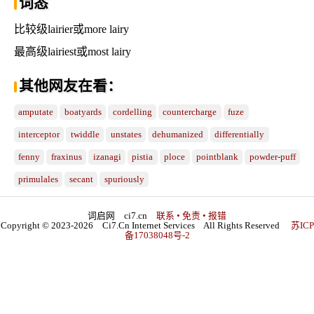
词态
比较级lairier或more lairy
最高级lairiest或most lairy
其他网友在看：
amputate
boatyards
cordelling
countercharge
fuze
interceptor
twiddle
unstates
dehumanized
differentially
fenny
fraxinus
izanagi
pistia
ploce
pointblank
powder-puff
primulales
secant
spuriously
词启网 ci7.cn
联系 • 免责 • 报错
Copyright © 2023-2026 Ci7.Cn Internet Services All Rights Reserved
苏ICP
备17038048号-2