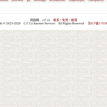
truism
followed
gb
thorough
accusatorial
chapultepec
chiropractic
词启网 ci7.cn
联系 • 免责 • 报错
ht © 2023-2026 Ci7.Cn Internet Services All Rights Reserved
苏ICP备17038