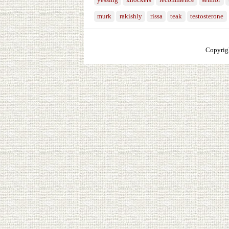
yessing
knockers
recommence
senhor
murk
rakishly
rissa
teak
testosterone
Copyrig