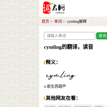
首页
单词
cymling解释
查询
cymling的翻译，读音
释义：
n.密生西葫芦
其他网友在看：