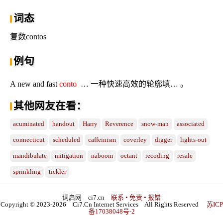
词态
复数contos
例句
A new and fast
conto
… 一种快速高效的轮廓填… 。
其他网友在看：
acuminated
handout
Harry
Reverence
snow-man
associated
connecticut
scheduled
caffeinism
coverley
digger
lights-out
mandibulate
mitigation
naboom
octant
recoding
resale
sprinkling
tickler
词启网 ci7.cn
联系 • 免责 • 报错
Copyright © 2023-2026 Ci7.Cn Internet Services All Rights Reserved
苏ICP
备17038048号-2