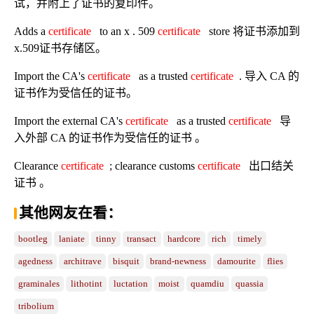
试，并附上了证书的复印件。
Adds a
certificate
to an x . 509
certificate
store 将证书添加到
x.509证书存储区。
Import the CA's
certificate
as a trusted
certificate
. 导入 CA 的
证书作为受信任的证书。
Import the external CA's
certificate
as a trusted
certificate
导
入外部 CA 的证书作为受信任的证书 。
Clearance
certificate
; clearance customs
certificate
出口结关
证书 。
其他网友在看：
bootleg
laniate
tinny
transact
hardcore
rich
timely
agedness
architrave
bisquit
brand-newness
damourite
flies
graminales
lithotint
luctation
moist
quamdiu
quassia
tribolium