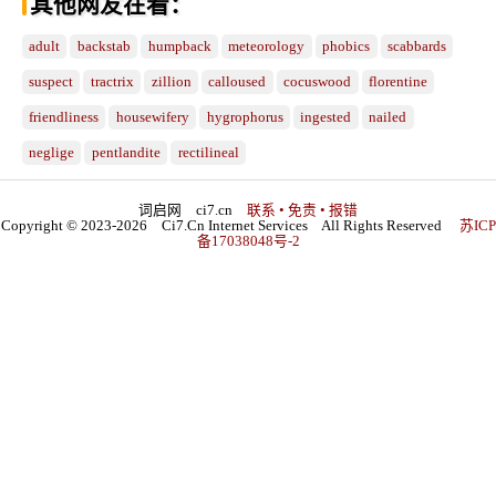
其他网友在看：
adult
backstab
humpback
meteorology
phobics
scabbards
suspect
tractrix
zillion
calloused
cocuswood
florentine
friendliness
housewifery
hygrophorus
ingested
nailed
neglige
pentlandite
rectilineal
词启网 ci7.cn
联系 • 免责 • 报错
Copyright © 2023-2026 Ci7.Cn Internet Services All Rights Reserved
苏ICP
备17038048号-2